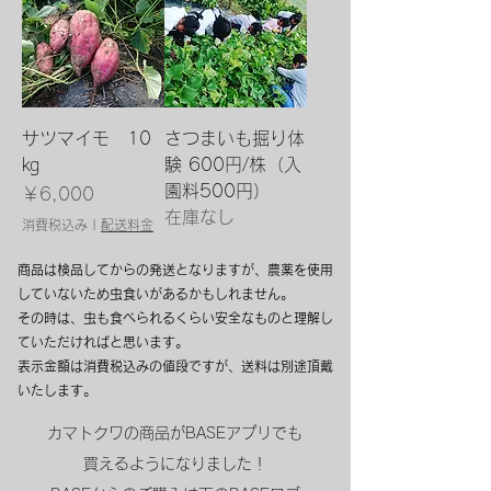
サツマイモ 10
さつまいも掘り体
㎏
験 600円/株（入
園料500円）
価格
￥6,000
在庫なし
消費税込み
|
配送料金
商品は検品してからの発送となりますが、農薬を使用
していないため虫食いがあるかもしれません。
その時は、虫も食べられるくらい安全なものと理解し
ていただければと思います。
表示金額は消費税込みの値段ですが、送料は別途頂戴
いたします。
カマトクワの商品がBASEアプリでも
買えるようになりました！