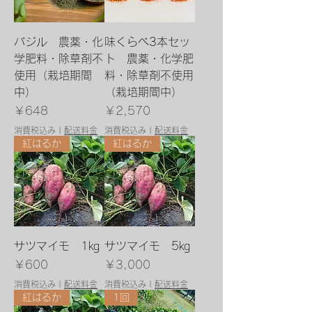
バジル 農薬・化
味くらべ3本セッ
学肥料・除草剤不
ト 農薬・化学肥
使用（栽培期間
料・除草剤不使用
中）
（栽培期間中）
価格
価格
￥648
￥2,570
消費税込み
|
配送料金
消費税込み
|
配送料金
紅はるか
紅はるか
サツマイモ 1㎏
サツマイモ 5㎏
価格
価格
￥600
￥3,000
消費税込み
|
配送料金
消費税込み
|
配送料金
紅はるか
1回