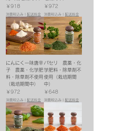
価格
価格
￥918
￥972
消費税込み
|
配送料金
消費税込み
|
配送料金
にんにく一味唐辛
パセリ 農薬・化
子 農薬・化学肥
学肥料・除草剤不
料・除草剤不使用
使用（栽培期間
（栽培期間中）
中）
価格
価格
￥972
￥648
消費税込み
|
配送料金
消費税込み
|
配送料金