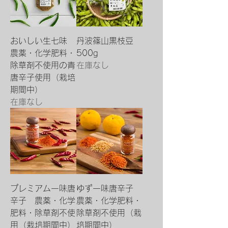
おいしい生七味
丹波篠山黒枝豆
農薬・化学肥料・
500g
除草剤不使用の青
在庫なし
唐辛子使用（栽培
期間中）
在庫なし
プレミアム一味唐
ゆず一味唐辛子
辛子 農薬・化学
農薬・化学肥料・
肥料・除草剤不使
除草剤不使用（栽
用（栽培期間中）
培期間中）