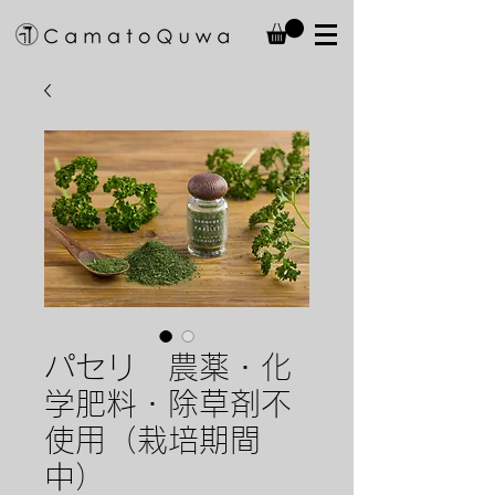
パセリ 農薬・化
学肥料・除草剤不
使用（栽培期間
中）