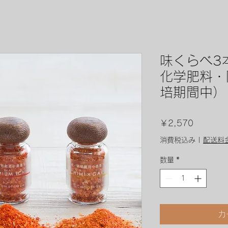
味くらべ3
化学肥料・
培期間中）
価
￥2,570
格
消費税込み
|
配送料
数量
*
カ