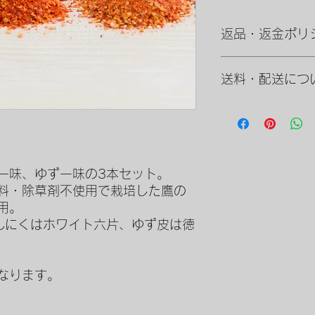
返品・返金ポリ
万が一、到着時に傷
送料・配送につ
すが写真で撮影しメ
真をもとに判断させ
しては、
虫も食べら
各商品に送料は含ま
ただければと思いま
クール便にて発送さ
一味、ゆず一味の3本セット。
料・除草剤不使用で栽培した鷹の
用。
にんにくはホワイト六片、ゆず皮は徳
なります。