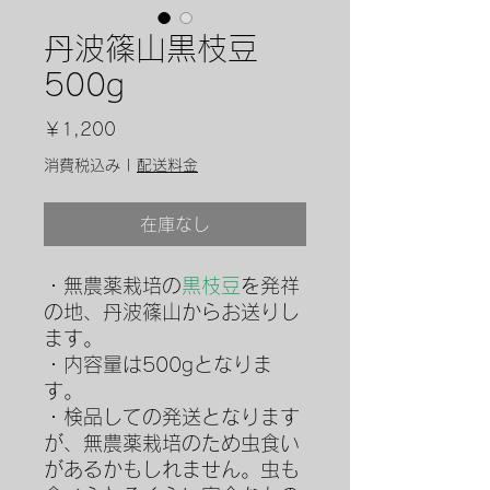
丹波篠山黒枝豆
500g
価
￥1,200
格
消費税込み
|
配送料金
在庫なし
・無農薬栽培の
黒枝豆
を発祥
の地、丹波篠山からお送りし
ます。
・内容量は500gとなりま
す。
・検品しての発送となります
が、無農薬栽培のため虫食い
があるかもしれません。虫も