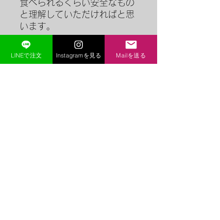
食べられるくらい安全なもの
と理解していただければと思
います。
LINEで注文
Instagramを見る
Mailを送る
返品・返金ポリシー
万が一、到着時に傷みや腐りがあった
送料・配送情報
場合は、お手数ですが写真で撮影しメ
ールにてお知らせください。その写真
をもとに判断させていただきます。た
各商品に送料は含まれておりません。
だし虫食いに関しては、
虫も食べられ
また、状況によりクール便にて発送さ
るくらい安全
なものと理解していただ
せていただく場合がございます。
ければと思います。
camatoquwa@gmail.com
兵庫県丹波篠山市垣屋81
プライバシーポリシー
©2020 by CamatoQuwa