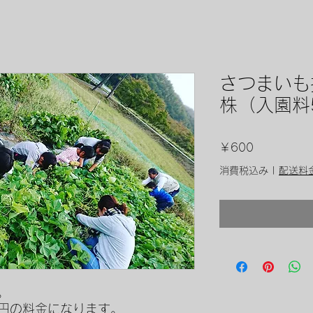
さつまいも掘
株（入園料
価
￥600
格
消費税込み
|
配送料
。
00円の料金になります。