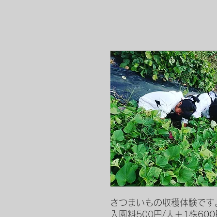
さつまいもの収穫体験です
入園料500円/人＋1株6