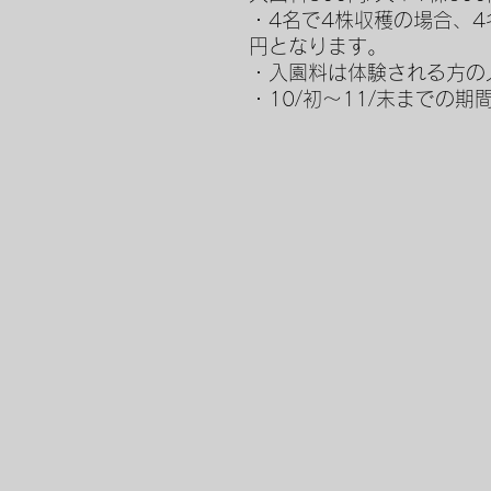
・4名で4株収穫の場合、4名
円となります。
・入園料は体験される方の
・10/初～11/末までの